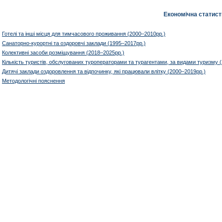
Економічна статист
Готелі та інші місця для тимчасового проживання (2000–2010рр.)
Санаторно-курортні та оздоровчі заклади (1995–2017рр.)
Колективні засоби розміщування (2018–2025рр.)
Кількість туристів, обслугованих туроператорами та турагентами, за видами туризму 
Дитячі заклади оздоровлення та відпочинку, які працювали влітку (2000–2019рр.)
Методологічні пояснення